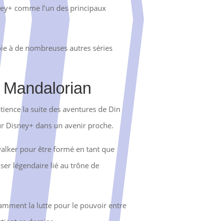
sney+ comme l’un des principaux
voie à de nombreuses autres séries
e Mandalorian
ience la suite des aventures de Din
 sur Disney+ dans un avenir proche.
walker pour être formé en tant que
ser légendaire lié au trône de
tamment la lutte pour le pouvoir entre