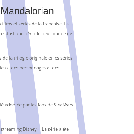
e Mandalorian
ilms et séries de la franchise. La
ore ainsi une période peu connue de
e la trilogie originale et les séries
lieux, des personnages et des
té adoptée par les fans de
Star Wars
 streaming Disney+. La série a été