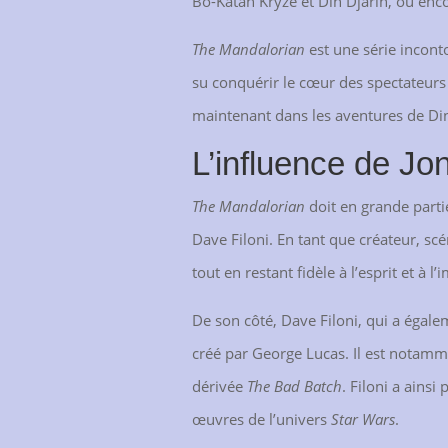
Bo-Katan Kryze et Din Djarin, ou encor
The Mandalorian
est une série incont
su conquérir le cœur des spectateurs
maintenant dans les aventures de Din D
L’influence de Jon
The Mandalorian
doit en grande parti
Dave Filoni. En tant que créateur, scé
tout en restant fidèle à l’esprit et à
De son côté, Dave Filoni, qui a égaleme
créé par George Lucas. Il est notamm
dérivée
The Bad Batch
. Filoni a ains
œuvres de l’univers
Star Wars
.