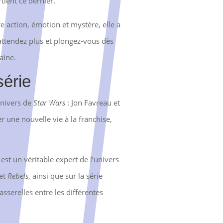
tient ce dernier.
re action, émotion et mystère, elle a
attendez plus et plongez-vous dès
aine.
série
univers de
Star Wars
: Jon Favreau et
er une nouvelle vie à la franchise,
 est un véritable expert de l’univers
et
Rebels
, ainsi que sur la série
asserelles entre les différentes