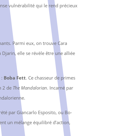
ense vulnérabilité qui le rend précieux
hants. Parmi eux, on trouve Cara
Djarin, elle se révèle être une alliée
 :
Boba Fett
. Ce chasseur de primes
on 2 de
The Mandalorian
. Incarné par
ndalorienne.
rété par Giancarlo Esposito, ou Bo-
rent un mélange équilibré d’action,