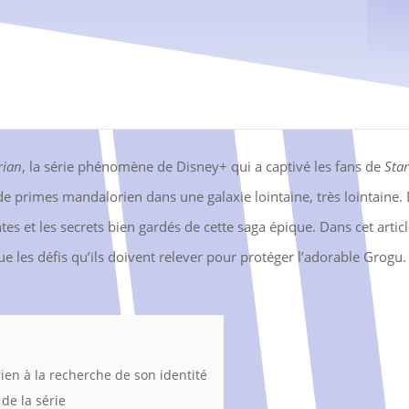
rian
, la série phénomène de Disney+ qui a captivé les fans de
Sta
de primes mandalorien dans une galaxie lointaine, très lointaine
tes et les secrets bien gardés de cette saga épique. Dans cet arti
que les défis qu’ils doivent relever pour protéger l’adorable Grogu.
en à la recherche de son identité
e la série