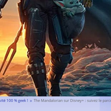
vité 100 % geek !
The Mandalorian sur Disney+ : suivez le parc
9