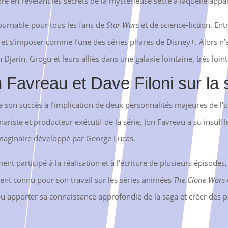
e en révélant les secrets de la mystérieuse secte à laquelle appar
ournable pour tous les fans de
Star Wars
et de science-fiction. Ent
 et s’imposer comme l’une des séries phares de Disney+. Alors n’
jarin, Grogu et leurs alliés dans une galaxie lointaine, très loint
 Favreau et Dave Filoni sur la 
e son succès à l’implication de deux personnalités majeures de l’
nariste et producteur exécutif de la série, Jon Favreau a su insuffl
 l’imaginaire développé par George Lucas.
nt participé à la réalisation et à l’écriture de plusieurs épisodes,
ent connu pour son travail sur les séries animées
The Clone Wars
i pu apporter sa connaissance approfondie de la saga et créer des p