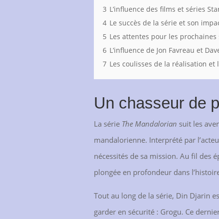
3
L’influence des films et séries S
4
Le succès de la série et son impa
5
Les attentes pour les prochaines
6
L’influence de Jon Favreau et Dave
7
Les coulisses de la réalisation et 
Un chasseur de pr
La série
The Mandalorian
suit les ave
mandalorienne. Interprété par l’acte
nécessités de sa mission. Au fil des é
plongée en profondeur dans l’histoire
Tout au long de la série, Din Djarin e
garder en sécurité : Grogu. Ce derni