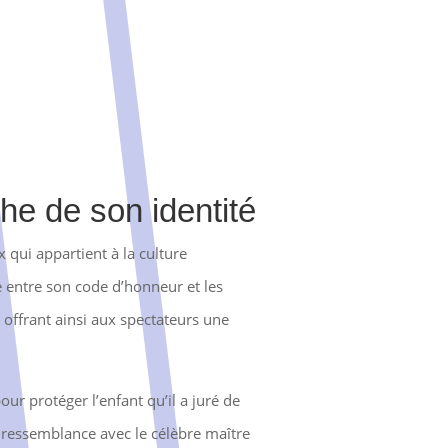
he de son identité
 qui appartient à la culture
 entre son code d’honneur et les
, offrant ainsi aux spectateurs une
our protéger l’enfant qu’il a juré de
 ressemblance avec le célèbre maître