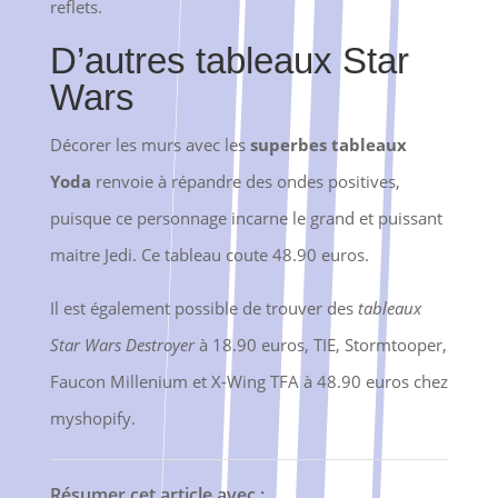
reflets.
D’autres tableaux Star
Wars
Décorer les murs avec les
superbes tableaux
Yoda
renvoie à répandre des ondes positives,
puisque ce personnage incarne le grand et puissant
maitre Jedi. Ce tableau coute 48.90 euros.
Il est également possible de trouver des
tableaux
Star Wars Destroyer
à 18.90 euros, TIE, Stormtooper,
Faucon Millenium et X-Wing TFA à 48.90 euros chez
myshopify.
Résumer cet article avec :