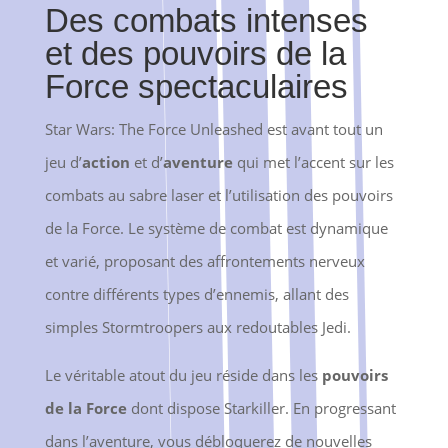
Des combats intenses
et des pouvoirs de la
Force spectaculaires
Star Wars: The Force Unleashed est avant tout un
jeu d’
action
et d’
aventure
qui met l’accent sur les
combats au sabre laser et l’utilisation des pouvoirs
de la Force. Le système de combat est dynamique
et varié, proposant des affrontements nerveux
contre différents types d’ennemis, allant des
simples Stormtroopers aux redoutables Jedi.
Le véritable atout du jeu réside dans les
pouvoirs
de la Force
dont dispose Starkiller. En progressant
dans l’aventure, vous débloquerez de nouvelles