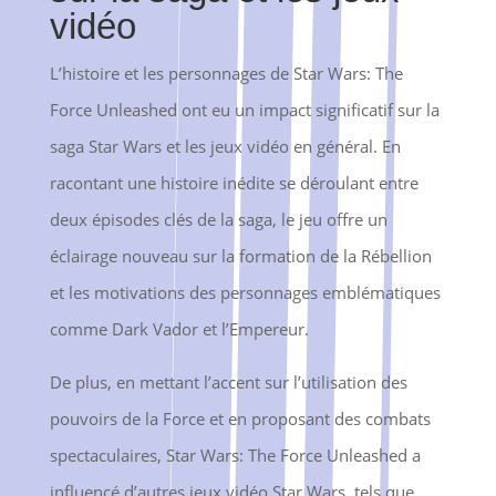
vidéo
L’histoire et les personnages de Star Wars: The
Force Unleashed ont eu un impact significatif sur la
saga Star Wars et les jeux vidéo en général. En
racontant une histoire inédite se déroulant entre
deux épisodes clés de la saga, le jeu offre un
éclairage nouveau sur la formation de la Rébellion
et les motivations des personnages emblématiques
comme Dark Vador et l’Empereur.
De plus, en mettant l’accent sur l’utilisation des
pouvoirs de la Force et en proposant des combats
spectaculaires, Star Wars: The Force Unleashed a
influencé d’autres jeux vidéo Star Wars, tels que