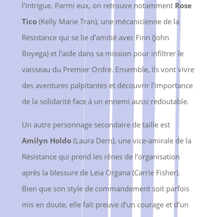
l’intrigue. Parmi eux, on retrouve notamment
Rose
Tico
(Kelly Marie Tran), une mécanicienne de la
Résistance qui se lie d’amitié avec Finn (John
Boyega) et l’aide dans sa mission pour infiltrer le
vaisseau du Premier Ordre. Ensemble, ils vont vivre
des aventures palpitantes et découvrir l’importance
de la solidarité face à un ennemi aussi redoutable.
Un autre personnage secondaire de taille est
Amilyn Holdo
(Laura Dern), une vice-amirale de la
Résistance qui prend les rênes de l’organisation
après la blessure de Leia Organa (Carrie Fisher).
Bien que son style de commandement soit parfois
mis en doute, elle fait preuve d’un courage et d’un