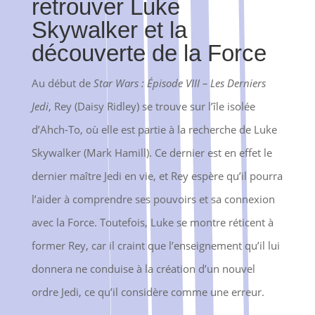
retrouver Luke
Skywalker et la
découverte de la Force
Au début de
Star Wars : Épisode VIII – Les Derniers
Jedi
, Rey (Daisy Ridley) se trouve sur l’île isolée
d’Ahch-To, où elle est partie à la recherche de Luke
Skywalker (Mark Hamill). Ce dernier est en effet le
dernier maître Jedi en vie, et Rey espère qu’il pourra
l’aider à comprendre ses pouvoirs et sa connexion
avec la Force. Toutefois, Luke se montre réticent à
former Rey, car il craint que l’enseignement qu’il lui
donnera ne conduise à la création d’un nouvel
ordre Jedi, ce qu’il considère comme une erreur.