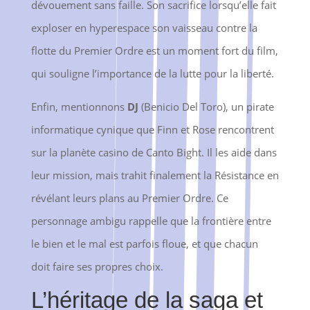
dévouement sans faille. Son sacrifice lorsqu’elle fait
exploser en hyperespace son vaisseau contre la
flotte du Premier Ordre est un moment fort du film,
qui souligne l’importance de la lutte pour la liberté.
Enfin, mentionnons
DJ
(Benicio Del Toro), un pirate
informatique cynique que Finn et Rose rencontrent
sur la planète casino de Canto Bight. Il les aide dans
leur mission, mais trahit finalement la Résistance en
révélant leurs plans au Premier Ordre. Ce
personnage ambigu rappelle que la frontière entre
le bien et le mal est parfois floue, et que chacun
doit faire ses propres choix.
L’héritage de la saga et