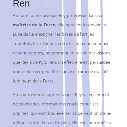
Ren
Au fur et à mesure que Rey progresse dans sa
maîtrise de la Force
, elle parvient à convaincre
Luke de lui enseigner les bases de l’art Jedi.
Toutefois, les relations entre les deux personnages
restent tendues, notamment en raison des visions
que Rey a de Kylo Ren. En effet, elle est persuadée
que ce dernier peut être sauvé et ramené du côté
lumineux de la Force.
Au cours de son apprentissage, Rey va également
découvrir des informations cruciales sur ses
origines, qui vont bouleverser sa perception d’elle-
même et de la Force. De plus, elle est confrontée à