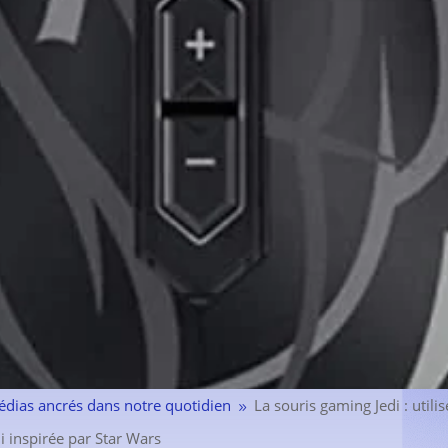
édias ancrés dans notre quotidien
La souris gaming Jedi : util
9
i inspirée par Star Wars