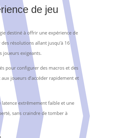
rience de jeu
gie destiné à offrir une expérience de
des résolutions allant jusqu’à 16
s joueurs exigeants.
tés pour configurer des macros et des
t aux joueurs d’accéder rapidement et
e latence extrêmement faible et une
iberté, sans craindre de tomber à