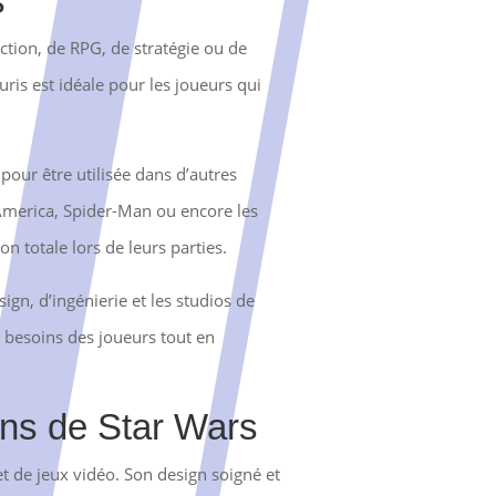
s
action, de RPG, de stratégie ou de
ris est idéale pour les joueurs qui
pour être utilisée dans d’autres
America, Spider-Man ou encore les
n totale lors de leurs parties.
ign, d’ingénierie et les studios de
 besoins des joueurs tout en
ans de Star Wars
t de jeux vidéo. Son design soigné et