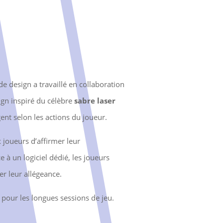
e design a travaillé en collaboration
ign inspiré du célèbre
sabre laser
ent selon les actions du joueur.
 joueurs d’affirmer leur
e à un logiciel dédié, les joueurs
er leur allégeance.
 pour les longues sessions de jeu.