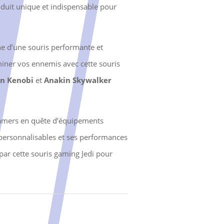
roduit unique et indispensable pour
e d’une souris performante et
ominer vos ennemis avec cette souris
n Kenobi
et
Anakin Skywalker
s gamers en quête d’équipements
s personnalisables et ses performances
 par cette souris gaming Jedi pour