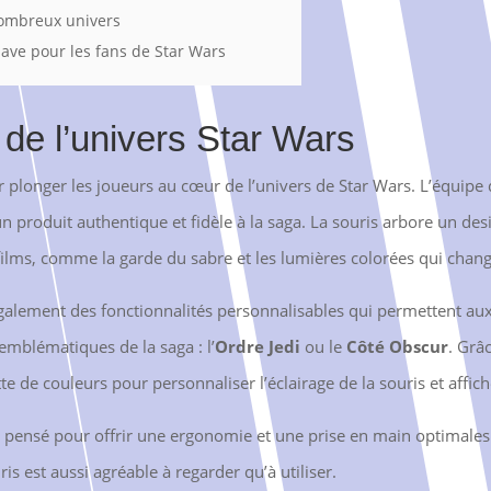
nombreux univers
have pour les fans de Star Wars
 de l’univers Star Wars
 plonger les joueurs au cœur de l’univers de Star Wars. L’équipe d
n produit authentique et fidèle à la saga. La souris arbore un des
x films, comme la garde du sabre et les lumières colorées qui chang
également des fonctionnalités personnalisables qui permettent aux
mblématiques de la saga : l’
Ordre Jedi
ou le
Côté Obscur
. Grâc
e de couleurs pour personnaliser l’éclairage de la souris et affich
t pensé pour offrir une ergonomie et une prise en main optimales
is est aussi agréable à regarder qu’à utiliser.