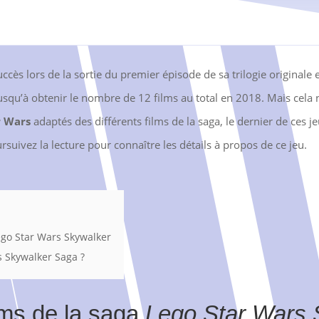
ccès lors de la sortie du premier épisode de sa trilogie originale
usqu’à obtenir le nombre de 12 films au total en 2018. Mais cela n
r Wars
adaptés des différents films de la saga, le dernier de ces je
rsuivez la lecture pour connaître les détails à propos de ce jeu.
ego Star Wars Skywalker
s Skywalker Saga ?
lms de la saga
Lego Star Wars 