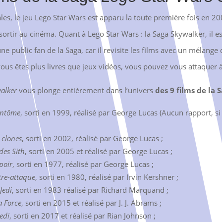
les, le jeu Lego Star Wars est apparu la toute première fois en 200
sortir au cinéma. Quant à Lego Star Wars : la Saga Skywalker, il e
eune public fan de la Saga, car il revisite les films avec un mélang
 vous êtes plus livres que jeux vidéos, vous pouvez vous attaquer 
alker
vous plonge entièrement dans l’univers
des 9 films de la S
antôme
, sorti en 1999, réalisé par George Lucas (Aucun rapport, si
 clones
, sorti en 2002, réalisé par George Lucas ;
des Sith
, sorti en 2005 et réalisé par George Lucas ;
poir
, sorti en 1977, réalisé par George Lucas ;
tre-attaque
, sorti en 1980, réalisé par Irvin Kershner ;
Jedi
, sorti en 1983 réalisé par Richard Marquand ;
a Force
, sorti en 2015 et réalisé par J. J. Abrams ;
Jedi
, sorti en 2017 et réalisé par Rian Johnson ;