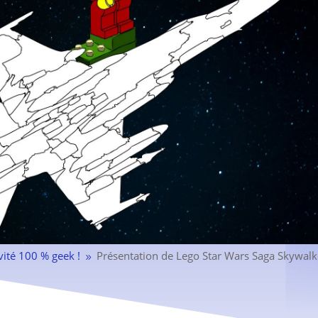
vité 100 % geek !
Présentation de Lego Star Wars Saga Skywalk
9