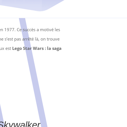
 en 1977. Ce succès a motivé les
e s’est pas arrêté là, on trouve
ux est
Lego Star Wars :
la saga
Skywalker