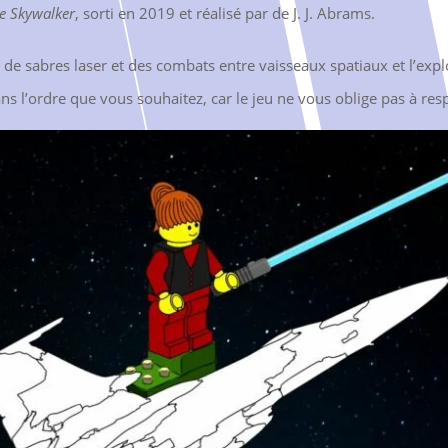
de Skywalker
, sorti en 2019 et réalisé par de J. J. Abrams.
de sabres laser et des combats entre vaisseaux spatiaux et l’exp
ns l’ordre que vous souhaitez, car le jeu ne vous oblige pas à resp