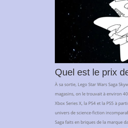
Quel est le prix
À sa sortie, Lego Star Wars Saga Sky
magasins, on le trouvait à environ 40
Xbox Series X, la PS4 et la PS5 à part
univers de science-fiction incompara
Saga faits en briques de la marque d