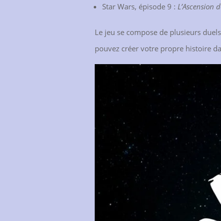
Star Wars, épisode 9 :
L’Ascension 
Le jeu se compose de plusieurs duels 
pouvez créer votre propre histoire da