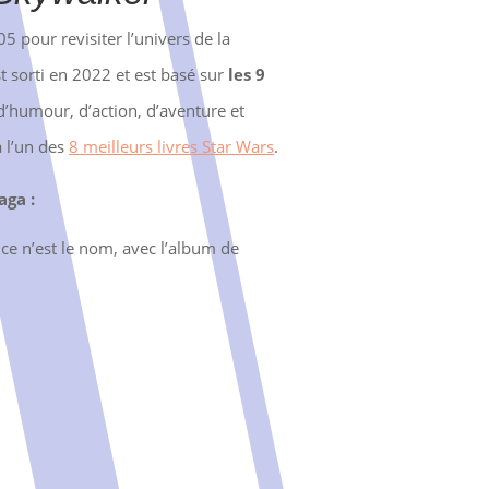
5 pour revisiter l’univers de la
st sorti en 2022 et est basé sur
les 9
e d’humour, d’action, d’aventure et
à l’un des
8 meilleurs livres Star Wars
.
aga :
 ce n’est le nom, avec l’album de