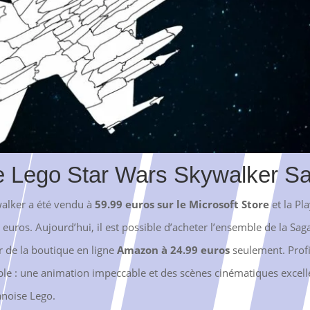
 de Lego Star Wars Skywalker S
walker a été vendu à
59.99 euros sur le Microsoft Store
et la Pl
 euros. Aujourd’hui, il est possible d’acheter l’ensemble de la S
ir de la boutique en ligne
Amazon à 24.99 euros
seulement. Prof
ble : une animation impeccable et des scènes cinématiques excel
anoise Lego.