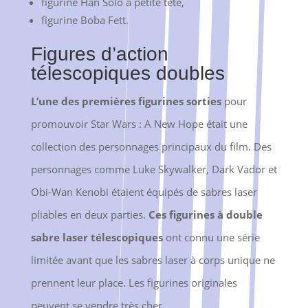
figurine Han Solo à petite tête,
figurine Boba Fett.
Figures d’action
télescopiques doubles
L’une des premières figurines sorties
pour
promouvoir Star Wars : A New Hope était une
collection des personnages principaux du film. Des
personnages comme Luke Skywalker, Dark Vador et
Obi-Wan Kenobi étaient équipés de sabres laser
pliables en deux parties.
Ces figurines à double
sabre laser télescopiques
ont connu une série
limitée avant que les sabres laser à corps unique ne
prennent leur place. Les figurines originales
peuvent se vendre très cher.