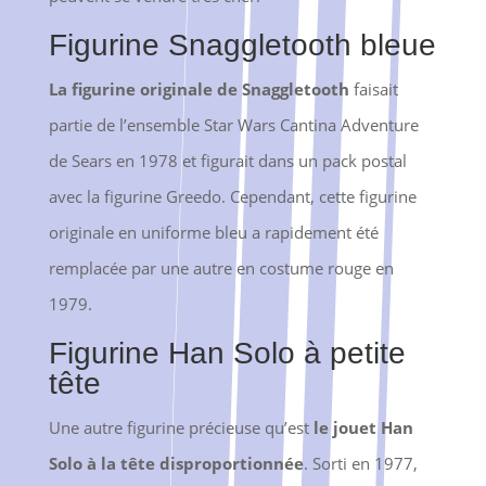
Figurine Snaggletooth bleue
La figurine originale de Snaggletooth
faisait
partie de l’ensemble Star Wars Cantina Adventure
de Sears en 1978 et figurait dans un pack postal
avec la figurine Greedo. Cependant, cette figurine
originale en uniforme bleu a rapidement été
remplacée par une autre en costume rouge en
1979.
Figurine Han Solo à petite
tête
Une autre figurine précieuse qu’est
le jouet Han
Solo à la tête disproportionnée
. Sorti en 1977,