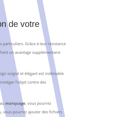
n de votre
 particuliers. Grâce à leur résistance
 offrent un avantage supplémentaire
sign soigné et élégant est indéniable
protéger l’objet contre des
 au
marquage
, vous pourrez
 vous pourrez ajouter des fichiers