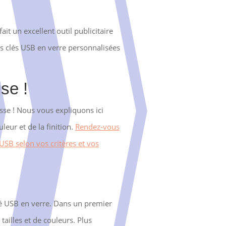
it un excellent outil publicitaire
es clés USB en verre personnalisées
se !
sse ! Nous vous expliquons ici
leur et de la finition.
Rendez-vous
USB selon vos critères et vos
clé USB en verre. Dans un premier
e tailles et de couleurs. Plus