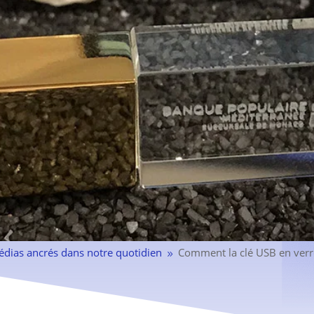
édias ancrés dans notre quotidien
Comment la clé USB en verre
9