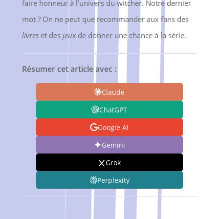
faire honneur à l’univers du witcher. Notre dernier
mot ? On ne peut que recommander aux fans des
livres
et des
jeux
de donner une chance à la série.
Résumer cet article avec :
Claude
ChatGPT
Google AI
Gemini
Grok
Perplexity