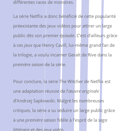
différentes races de monstres.
La série Netflix a donc bénéficié de cette popularité
préexistante des jeux vidéos pour attirer un large
public dès son
premier épisode
. C’est d’ailleurs grâce
à ces
jeux
que Henry Cavill, lui-même grand fan de
la trilogie, a voulu incarner Geralt de Rive dans la
première saison
de la série.
Pour conclure, la série The Witcher de Netflix est
une adaptation réussie de l’
œuvre originale
d’Andrzej Sapkowski. Malgré les nombreuses
critiques
, la série a su séduire un large public grâce
à une
première saison
fidèle à l’esprit de la
saga
littéraire
et des
jeux vidéo
.