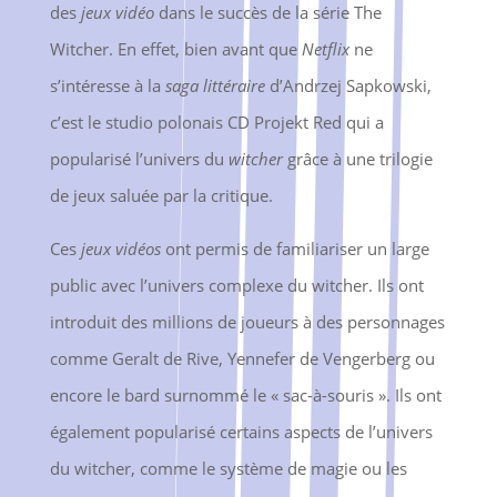
des
jeux vidéo
dans le succès de la série The
Witcher. En effet, bien avant que
Netflix
ne
s’intéresse à la
saga littéraire
d’Andrzej Sapkowski,
c’est le studio polonais CD Projekt Red qui a
popularisé l’univers du
witcher
grâce à une trilogie
de jeux saluée par la critique.
Ces
jeux vidéos
ont permis de familiariser un large
public avec l’univers complexe du witcher. Ils ont
introduit des millions de joueurs à des personnages
comme Geralt de Rive, Yennefer de Vengerberg ou
encore le bard surnommé le « sac-à-souris ». Ils ont
également popularisé certains aspects de l’univers
du witcher, comme le système de magie ou les