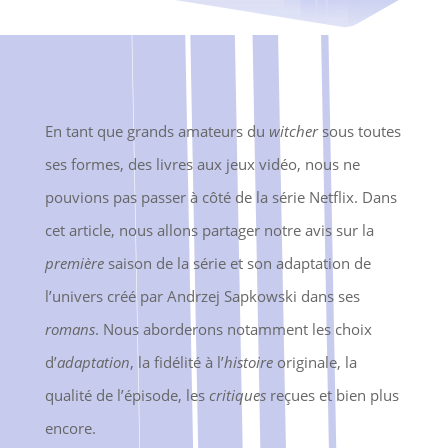
En tant que grands amateurs du
witcher
sous toutes
ses formes, des livres aux jeux vidéo, nous ne
pouvions pas passer à côté de la série Netflix. Dans
cet article, nous allons partager notre avis sur la
première
saison de la série et son adaptation de
l’univers créé par Andrzej Sapkowski dans ses
romans
. Nous aborderons notamment les choix
d’
adaptation
, la fidélité à l’
histoire
originale, la
qualité de l’épisode, les
critiques
reçues et bien plus
encore.