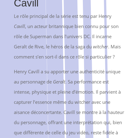
Cavill
Le rôle principal de la série est tenu par Henry
Cavill
, un acteur britannique bien connu pour son
rôle de Superman dans l’univers DC. Il incarne
Geralt de Rive, le héros de la saga du
witcher
. Mais
comment s’en sort-il dans ce rôle si particulier ?
Henry Cavill a su apporter une authenticité unique
au personnage de
Geralt
. Sa performance est
intense, physique et pleine d’émotion. Il parvient à
capturer l’essence même du witcher avec une
aisance déconcertante. Cavill se montre à la hauteur
du personnage, offrant une interprétation qui, bien
que différente de celle du jeu vidéo, reste fidèle à