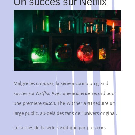
Un succès sur Netflix
Malgré les
critiques
, la série a connu un grand
succès sur
Netflix
. Avec une audience record pour
une première
saison
, The Witcher a su séduire un
large public, au-delà des fans de l’univers original.
Le succès de la série s’explique par plusieurs