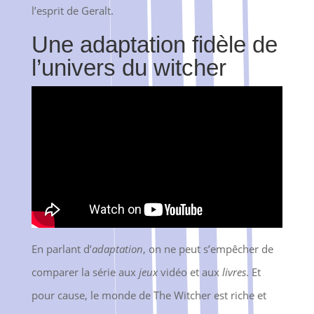
l’esprit de Geralt.
Une adaptation fidèle de
l’univers du witcher
En parlant d’
adaptation
, on ne peut s’empêcher de
comparer la série aux
jeux
vidéo et aux
livres
. Et
pour cause, le monde de The Witcher est riche et