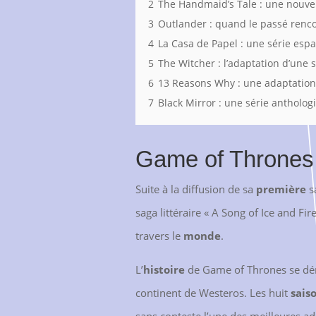
2
The Handmaid’s Tale : une nouve
3
Outlander : quand le passé renco
4
La Casa de Papel : une série espa
5
The Witcher : l’adaptation d’une 
6
13 Reasons Why : une adaptation
7
Black Mirror : une série antholog
Game of Thrones :
Suite à la diffusion de sa
première
s
saga littéraire « A Song of Ice and Fi
travers le
monde
.
L’
histoire
de Game of Thrones se dér
continent de Westeros. Les huit
sais
sans conteste l’une des meilleures ad