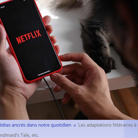
édias ancrés dans notre quotidien
Les adaptations littéraires 
9
dmaid’s Tale, etc.