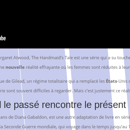
ret Atwood, The Handmaid’s Tale est une série qui a su toucher 
une
nouvelle
réalité effrayante où les femmes sont réduites à leu
que de Gilead, un régime totalitaire qui a remplacé les
États
-Unis 
rie sont souvent difficiles à regarder. Mais c’est justement ce réal
 le passé rencontre le présent
ans de Diana Gabaldon, est une autre adaptation de livre en série q
de la Seconde Guerre mondiale, qui voyage dans le temps jusqu’au 