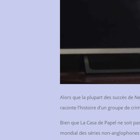
Alors que la plupart des succès de Ne
raconte l’histoire d’un groupe de cri
Bien que La Casa de Papel ne soit pas u
mondial des séries non-anglophones su