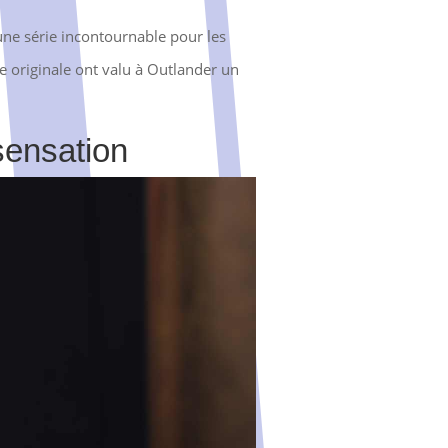
une série incontournable pour les
re originale ont valu à Outlander un
sensation