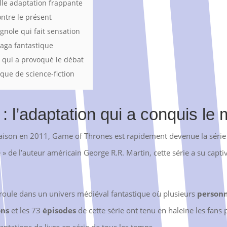
lle adaptation frappante
ntre le présent
gnole qui fait sensation
saga fantastique
 qui a provoqué le débat
ique de science-fiction
 l’adaptation qui a conquis le
aison en 2011, Game of Thrones est rapidement devenue la série d
re » de l’auteur américain George R.R. Martin, cette série a su capt
oule dans un univers médiéval fantastique où plusieurs
person
ons
et les 73
épisodes
de cette série ont tenu en haleine les fans
aptations de livre en série de tous les temps.